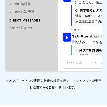
承知しました。売上デ
# neo-請求書
請求書発行タスク
📋
# neo-月次決算
対象：50件 ｜ ス
DIRECT MESSAGES
承認後に送信予約が
Caster Expert
👀 2
NEO Agent
10:
APP
N
承認済みデータをもとに
月次試算表 更新完
✅
仕訳登録：50件 ｜ 
差分なし — 正常処理
#neo-経理 にメッセージを
✅ 3
Caster Expert
10:3
C
※オンボーディング期間に数度の検証を行い、アウトプットが安定
サンプリングチェック
した業務から自動化を行います。
検収レポート
🔍
チェック対象：全50件
月次クローズ候補と