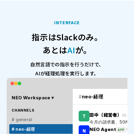
INTERFACE
指示はSlackのみ。
あとは
AI
が。
自然言語での指示を行うだけで、
AIが経理処理を実行します。
#
neo-経理
NEO Workspace ▾
CHANNELS
田中（経営者）
10:02
T
# general
今月の請求書、50件
# neo-経理
NEO Agent
10:
APP
N