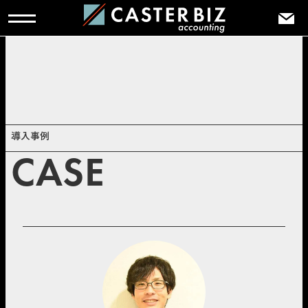
TOP
>
導入事例
>
8割の経理業務をアウトソーシングして月次決算
を早期化——経理部門のプロフィットセンター化 を目指して
導入事例
CASE