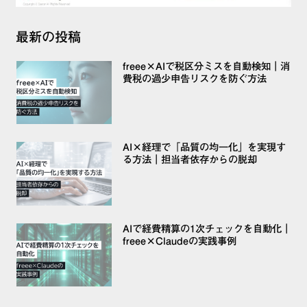
最新の投稿
freee×AIで税区分ミスを自動検知｜消
費税の過少申告リスクを防ぐ方法
AI×経理で「品質の均一化」を実現す
る方法｜担当者依存からの脱却
AIで経費精算の1次チェックを自動化｜
freee×Claudeの実践事例