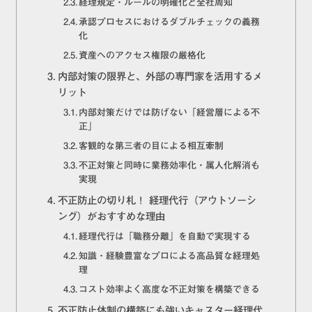
経理規定・ルールの明確化と全社周知
承認プロセスにおけるダブルチェックの義務
化
資産へのアクセス権限の厳格化
内部対策の限界と、外部の専門家を活用するメ
リット
内部対策だけでは防げない「経営層による不
正」
客観的な第三者の目による相互牽制
不正対策と同時に業務効率化・属人化解消も
実現
不正防止の切り札！ 経理代行（アウトソーシ
ング）がおすすめな理由
経理代行は「職務分離」を自動で実現する
知識・経験豊富なプロによる高品質な経理処
理
コスト効率よく高度な不正対策を構築できる
不正防止体制の構築にも強いキャスター経理代