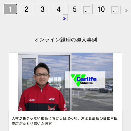
1
2
3
4
5
10
...
...
»
»
オンライン経理の導入事例
人材が集まらない離島における経理の形。沖永良部島の自動車販
売店がたどり着いた選択