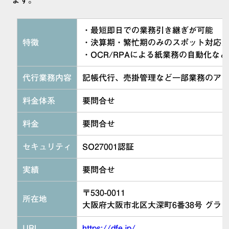
ます。
・最短即日での業務引き継ぎが可能
特徴
・決算期・繁忙期のみのスポット対応
・OCR/RPAによる紙業務の自動化な
代行業務内容
記帳代行、売掛管理など一部業務のアウ
料金体系
要問合せ
料金
要問合せ
セキュリティ
SO27001認証
実績
要問合せ
〒530-0011
所在地
大阪府大阪市北区大深町6番38号 グラングリ
URL
https://dfe.jp/