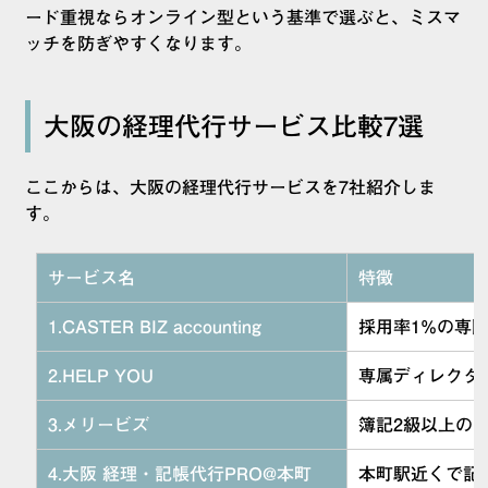
ード重視ならオンライン型という基準で選ぶと、ミスマ
ッチを防ぎやすくなります。
大阪の経理代行サービス比較7選
ここからは、大阪の経理代行サービスを7社紹介しま
す。
サービス名
特徴
1.CASTER BIZ accounting
採用率1%の専
2.HELP YOU
専属ディレクタ
3.メリービズ
簿記2級以上の
4.大阪 経理・記帳代行PRO@本町
本町駅近くで記