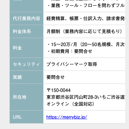
・業務・ツール・フローを問わずフル
代行業務内容
経費精算、帳票・仕訳入力、請求書発
料金体系
月額制（業務内容に応じて見積もり）
・15～20万/月（20〜50名規模、月
料金
・初期費用：要問合せ
セキュリティ
プライバシーマーク取得
実績
要問合せ
〒150-0044
所在地
東京都渋谷区円山町28-3いちご渋谷道
オンライン（全国対応）
URL
https://merrybiz.jp/