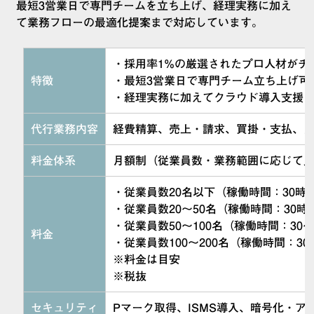
最短3営業日で専門チームを立ち上げ、経理実務に加え
て業務フローの最適化提案まで対応しています。
・採用率1%の厳選されたプロ人材がチ
特徴
・最短3営業日で専門チーム立ち上げ可
・経理実務に加えてクラウド導入支援
代行業務内容
経費精算、売上・請求、買掛・支払、月
料金体系
月額制（従業員数・業務範囲に応じて
・従業員数20名以下（稼働時間：30時間
・従業員数20〜50名（稼働時間：30時間
・従業員数50〜100名（稼働時間：30〜8
料金
・従業員数100〜200名（稼働時間：30〜
※料金は目安
※税抜
セキュリティ
Pマーク取得、ISMS導入、暗号化・ア