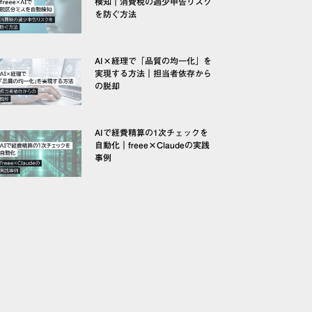
検知｜消費税の過少申告リスク
を防ぐ方法
AI×経理で「品質の均一化」を
実現する方法｜担当者依存から
の脱却
AIで経費精算の1次チェックを
自動化｜freee×Claudeの実践
事例