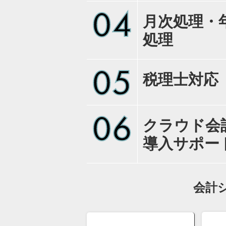
04
月次処理・
処理
05
税理士対応
06
クラウド会
導入サポー
会計