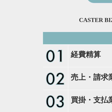
CASTER B
01
経費精算
02
売上・請求
03
買掛・支払