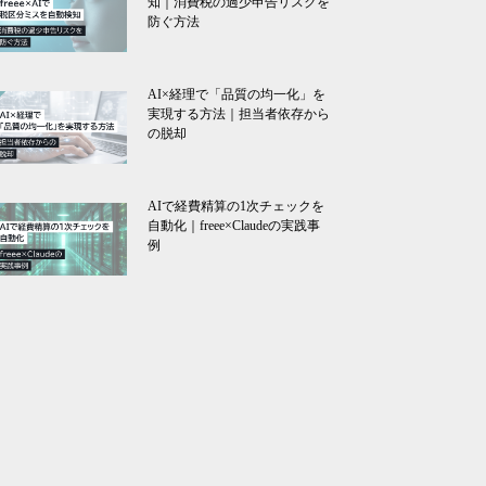
知｜消費税の過少申告リスクを
防ぐ方法
AI×経理で「品質の均一化」を
実現する方法｜担当者依存から
の脱却
AIで経費精算の1次チェックを
自動化｜freee×Claudeの実践事
例