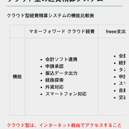
クラウド型経費精算システムの機能比較表
マネーフォワード クラウド経費
freee支出
会計
会計ソフト連携
経費
申請承認
タス
振込データ出力
機能
申請
経路探索
スマ
外貨対応
自動
スマートフォン対応
交通
クラウド型は、インターネット経由でアクセスすること