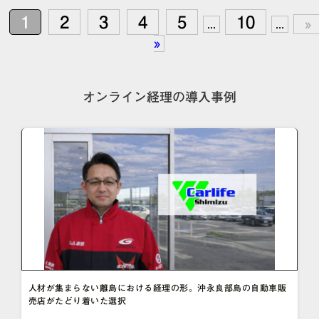
1
2
3
4
5
10
...
...
»
»
オンライン経理の導入事例
人材が集まらない離島における経理の形。沖永良部島の自動車販
売店がたどり着いた選択