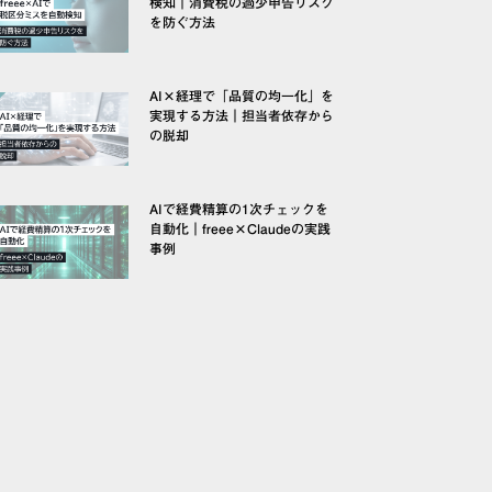
検知｜消費税の過少申告リスク
を防ぐ方法
AI×経理で「品質の均一化」を
実現する方法｜担当者依存から
の脱却
AIで経費精算の1次チェックを
自動化｜freee×Claudeの実践
事例