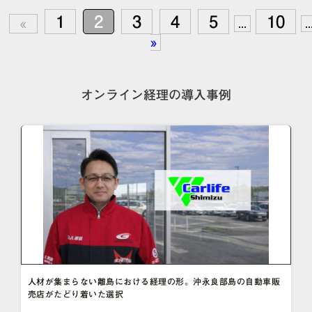
1
2
3
4
5
10
«
...
..
»
オンライン経理の導入事例
人材が集まらない離島における経理の形。沖永良部島の自動車販
売店がたどり着いた選択